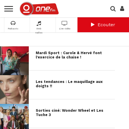
Ecouter
Podcasts
Web
Live vidéo
radios
Mardi Sport : Carole & Hervé font
l’exercice de la chaise !
Les tendances : Le maquillage aux
doigts !!
Sorties ciné: Wonder Wheel et Les
Tuche 3