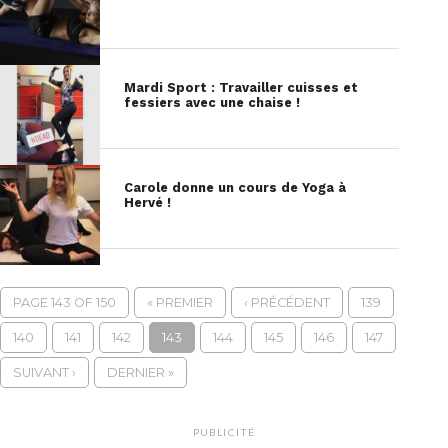
Mardi Sport : Travailler cuisses et
fessiers avec une chaise !
Carole donne un cours de Yoga à
Hervé !
PAGE 143 OF 150
« PREMIER
‹ PRÉCÉDENT
139
140
141
142
143
144
145
146
147
SUIVANT ›
DERNIER »
PUBLICITÉ