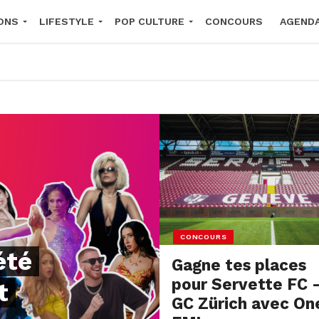
ONS
LIFESTYLE
POP CULTURE
CONCOURS
AGEND
2026
CONCOURS
été
Gagne tes places
pour Servette FC 
t
GC Zürich avec On