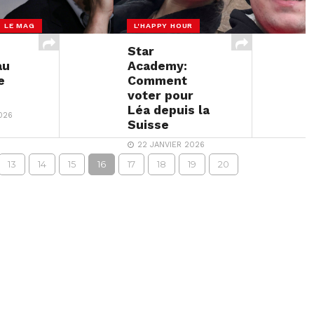
- LE MAG
L'HAPPY HOUR
Star
au
Academy:
e
Comment
voter pour
Léa depuis la
026
Suisse
22 JANVIER 2026
13
14
15
16
17
18
19
20