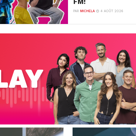
FM!
PAR
MICHELA
4 AOÛT 2026