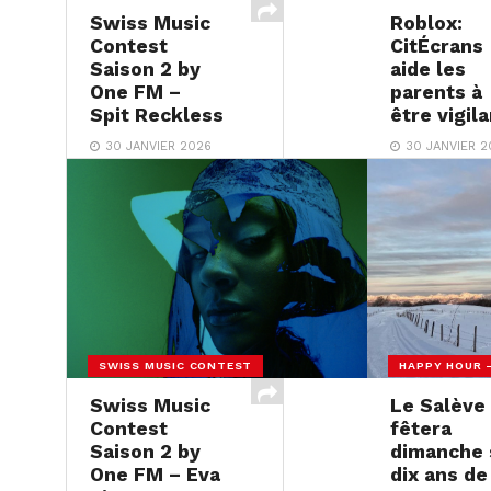
Swiss Music
Roblox:
Contest
CitÉcrans
Saison 2 by
aide les
One FM –
parents à
Spit Reckless
être vigil
30 JANVIER 2026
30 JANVIER 2
SWISS MUSIC CONTEST
HAPPY HOUR 
Swiss Music
Le Salève
Contest
fêtera
Saison 2 by
dimanche 
One FM – Eva
dix ans de