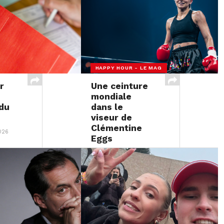
HAPPY HOUR - LE MAG
r
Une ceinture
mondiale
 du
dans le
viseur de
Clémentine
026
Eggs
26 JANVIER 2026