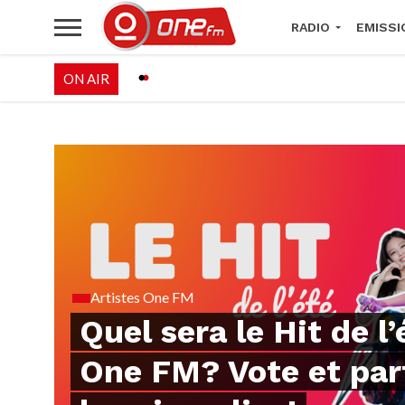
RADIO
EMISSI
ON AIR
PALÉO FESTIVAL 
Artistes One FM
Quel sera le Hit de l’
One FM? Vote et par