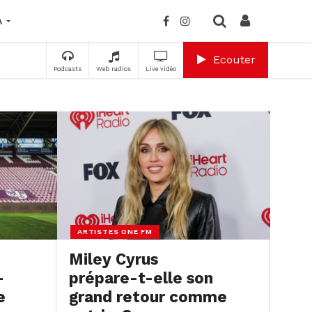
A
Ecouter
Podcasts
Web radios
Live vidéo
ARTISTES ONE FM
Miley Cyrus
–
prépare-t-elle son
e
grand retour comme