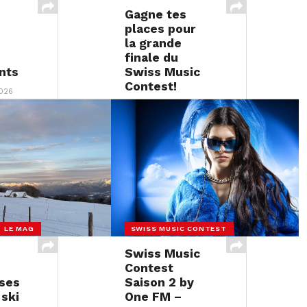
Gagne tes
places pour
la grande
finale du
ants
Swiss Music
Contest!
026
30 JANVIER 2026
- LE MAG
SWISS MUSIC CONTEST
Swiss Music
Contest
ses
Saison 2 by
 ski
One FM –