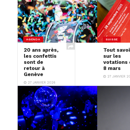
AGENDA
SUISSE
20 ans après,
Tout savoi
les confettis
sur les
sont de
votations
retour à
8 mars
Genève
27 JANVIER 2
27 JANVIER 2026