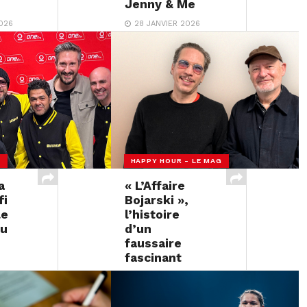
Jenny & Me
026
28 JANVIER 2026
R
HAPPY HOUR - LE MAG
a
« L’Affaire
fi
Bojarski »,
le
l’histoire
du
d’un
faussaire
fascinant
026
27 JANVIER 2026