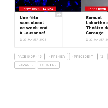
HAPPY HOUR - LE MAG
HAPPY HOUR 
Une fête
Samuel
sans alcool
Labarthe 
ce week-end
Théâtre d
à Lausanne!
Carouge
23 JANVIER 2026
22 JANVIER 2
PAGE 16 OF 446
« PREMIER
‹ PRÉCÉDENT
12
SUIVANT ›
DERNIER »