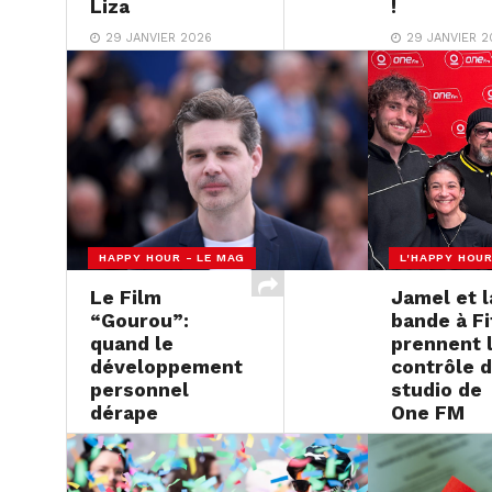
Liza
!
29 JANVIER 2026
29 JANVIER 2
HAPPY HOUR - LE MAG
L'HAPPY HOU
Le Film
Jamel et l
“Gourou”:
bande à Fi
quand le
prennent 
développement
contrôle 
personnel
studio de
dérape
One FM
28 JANVIER 2026
28 JANVIER 2