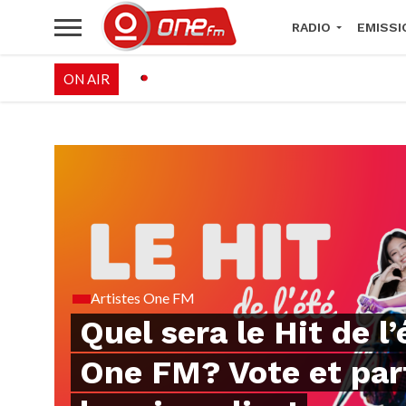
RADIO
EMISSI
ON AIR
PALÉO FESTIVAL 
Artistes One FM
Quel sera le Hit de l’
One FM? Vote et par