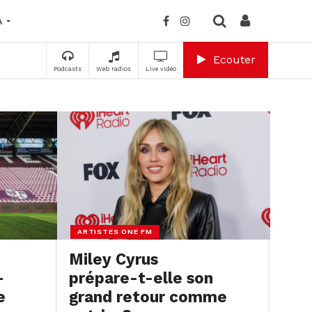
A
Ecouter
Podcasts
Web radios
Live vidéo
ARTISTES ONE FM
Miley Cyrus
–
prépare-t-elle son
e
grand retour comme