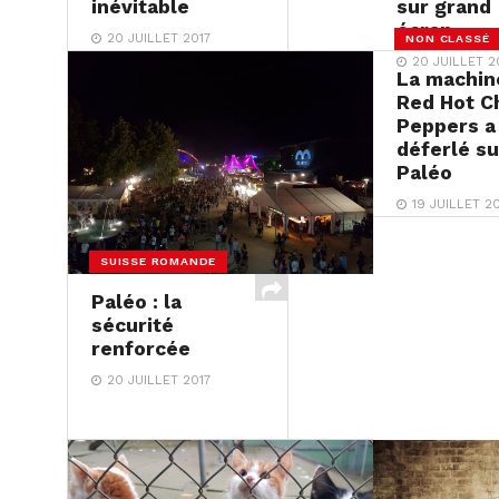
inévitable
sur grand
écran
20 JUILLET 2017
NON CLASSÉ
20 JUILLET 2
La machin
Red Hot Ch
Peppers a
déferlé su
Paléo
19 JUILLET 20
SUISSE ROMANDE
Paléo : la
sécurité
renforcée
20 JUILLET 2017