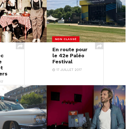
NON CLASSÉ
En route pour
ec
le 42e Paléo
e
Festival
ot
17 JUILLET 2017
ers
17