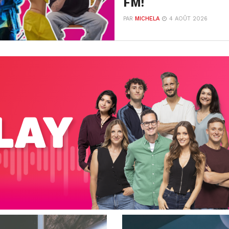
FM!
PAR
MICHELA
4 AOÛT 2026