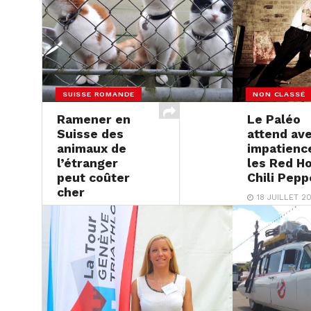
SUISSE ROMANDE
NON CLASSÉ
Ramener en
Le Paléo
Suisse des
attend av
animaux de
impatienc
l’étranger
les Red H
peut coûter
Chili Pepp
cher
18 JUILLET 20
18 JUILLET 2017