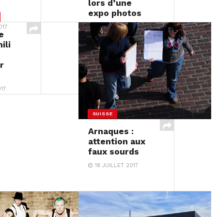
lors d’une
expo photos
017
20 JUILLET 2017
e
ili
r
17
SUISSE
Arnaques :
attention aux
faux sourds
18 JUILLET 2017