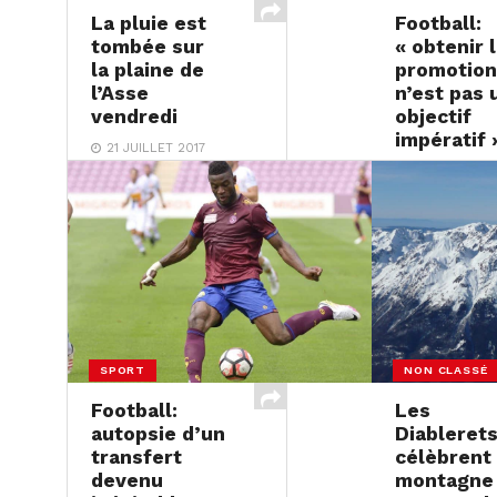
La pluie est
Football:
tombée sur
« obtenir 
la plaine de
promotion
l’Asse
n’est pas 
vendredi
objectif
impératif 
21 JUILLET 2017
21 JUILLET 20
SPORT
NON CLASSÉ
Football:
Les
autopsie d’un
Diableret
transfert
célèbrent 
devenu
montagne