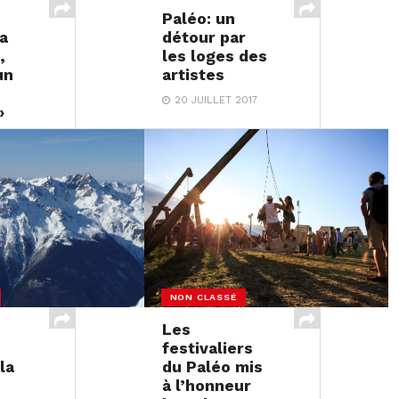
Paléo: un
la
détour par
,
les loges des
un
artistes
20 JUILLET 2017
»
17
NON CLASSÉ
Les
s
festivaliers
la
du Paléo mis
à l’honneur