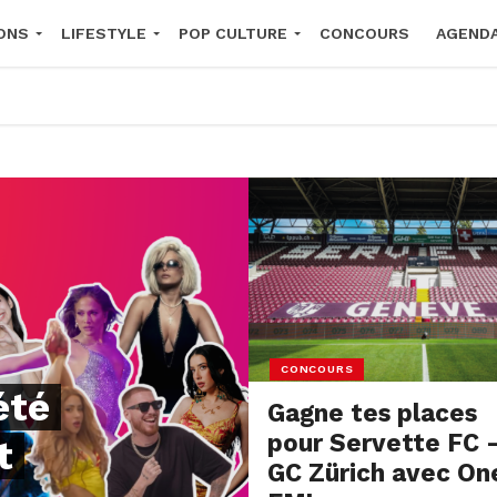
ONS
LIFESTYLE
POP CULTURE
CONCOURS
AGEND
2026
CONCOURS
été
Gagne tes places
pour Servette FC 
t
GC Zürich avec On