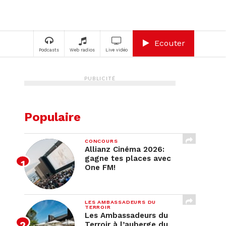
A
Ecouter
Podcasts
Web radios
Live vidéo
PUBLICITÉ
Populaire
CONCOURS
Allianz Cinéma 2026:
gagne tes places avec
One FM!
LES AMBASSADEURS DU
TERROIR
Les Ambassadeurs du
Terroir à l’auberge du