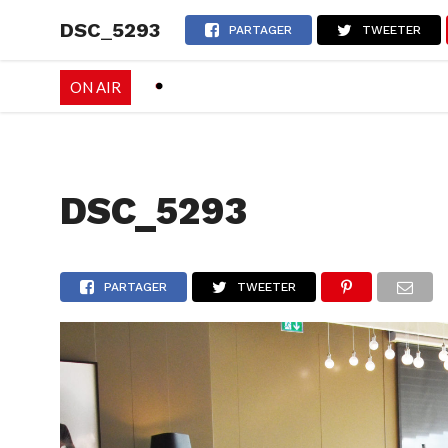
DSC_5293
RADIO
EMISSI
PARTAGER
TWEETER
ON AIR
PALÉO FESTIVAL 
DSC_5293
PARTAGER
TWEETER