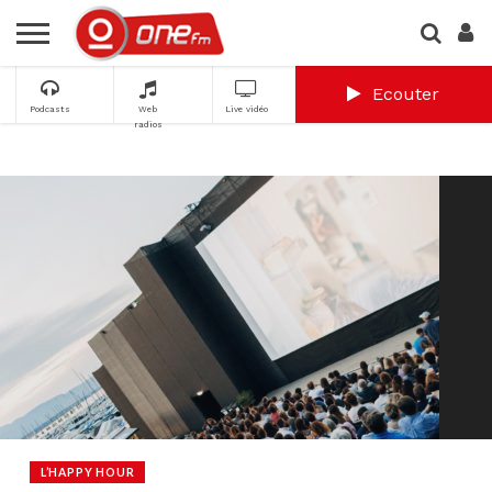
Ecouter
Podcasts
Web
Live vidéo
radios
L’HAPPY HOUR