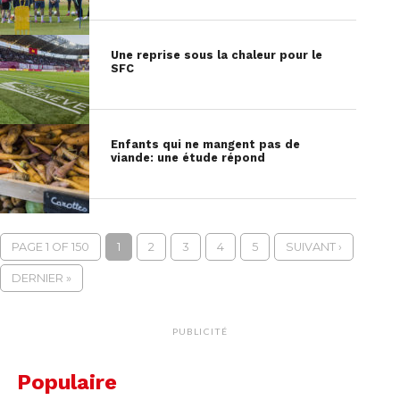
Une reprise sous la chaleur pour le
SFC
Enfants qui ne mangent pas de
viande: une étude répond
PAGE 1 OF 150
1
2
3
4
5
SUIVANT ›
DERNIER »
PUBLICITÉ
Populaire