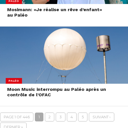
PALÉO
Mosimann: «Je réalise un rêve d’enfant»
au Paléo
PALÉO
Moon Music interrompu au Paléo après un
contrôle de l’OFAC
PAGE 1 OF 446
1
2
3
4
5
SUIVANT ›
DERNIER »