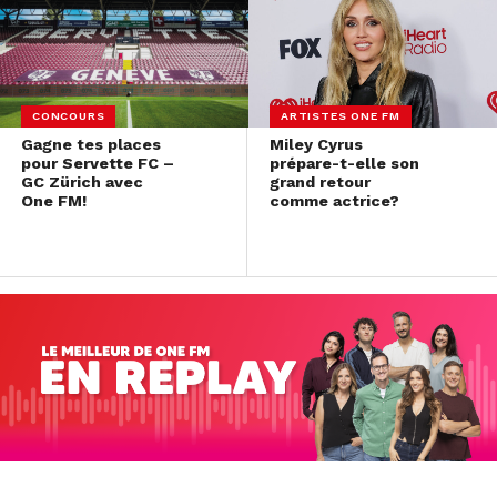
CONCOURS
ARTISTES ONE FM
Gagne tes places
Miley Cyrus
pour Servette FC –
prépare-t-elle son
GC Zürich avec
grand retour
One FM!
comme actrice?