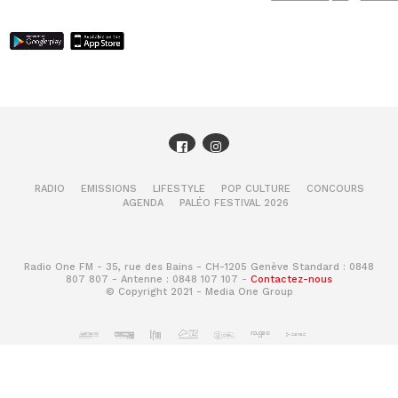
RADIO
EMISSIONS
LIFESTYLE
POP CULTURE
CONCOURS
AGENDA
PALÉO FESTIVAL 2026
Radio One FM - 35, rue des Bains - CH-1205 Genève Standard : 0848
807 807 - Antenne : 0848 107 107 -
Contactez-nous
© Copyright 2021 - Media One Group