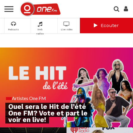
Ecouter
Podcasts
Web
Live vidéo
radios
Artistes One FM
Quel sera le Hit de l’été
One FM? Vote et part le
voir en live!