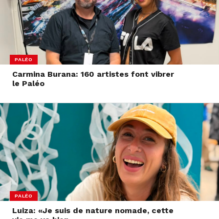
PALÉO
Carmina Burana: 160 artistes font vibrer
le Paléo
PALÉO
Luiza: «Je suis de nature nomade, cette