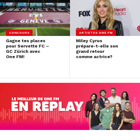
CONCOURS
ARTISTES ONE FM
Gagne tes places
Miley Cyrus
pour Servette FC –
prépare-t-elle son
GC Zürich avec
grand retour
One FM!
comme actrice?