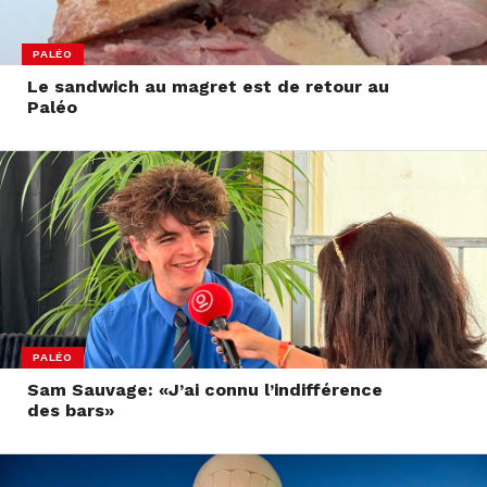
PALÉO
Le sandwich au magret est de retour au
Paléo
PALÉO
Sam Sauvage: «J’ai connu l’indifférence
des bars»