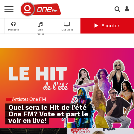
Ecouter
Podcasts
Web
Live vidéo
radios
Artistes One FM
Quel sera le Hit de l’été
One FM? Vote et part le
voir en live!