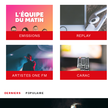
EMISSIONS
REPLAY
ARTISTES ONE FM
CARAC
DERNIERS
POPULAIRE