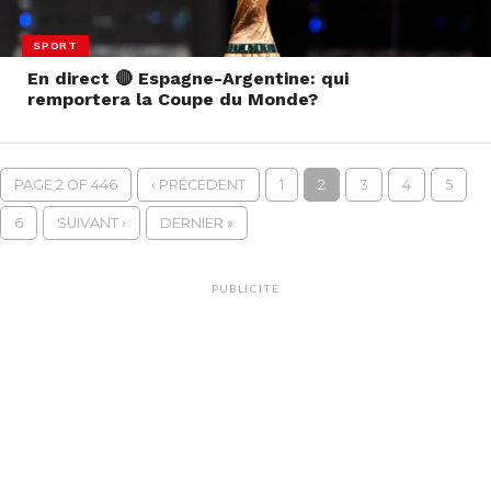
SPORT
En direct 🔴 Espagne-Argentine: qui
remportera la Coupe du Monde?
PAGE 2 OF 446
‹ PRÉCÉDENT
1
2
3
4
5
6
SUIVANT ›
DERNIER »
PUBLICITÉ