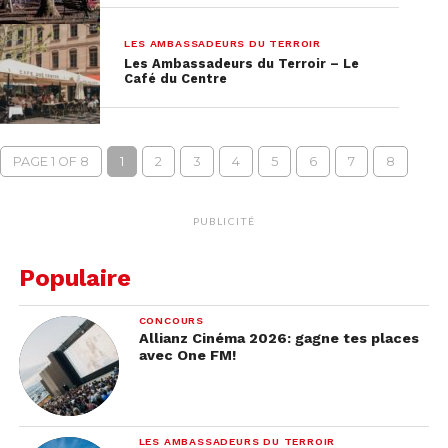
LES AMBASSADEURS DU TERROIR
Les Ambassadeurs du Terroir – Le
Café du Centre
PAGE 1 OF 8
1
2
3
4
5
6
7
8
PUBLICITÉ
Populaire
CONCOURS
Allianz Cinéma 2026: gagne tes places
avec One FM!
LES AMBASSADEURS DU TERROIR