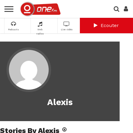
Ecouter
Podcasts
Web
Live vidéo
radios
Alexis
Stories By Alexis