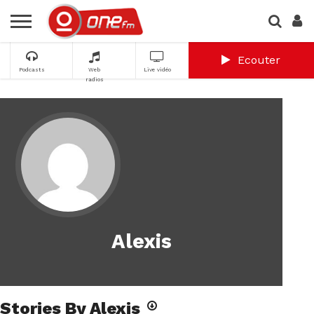
Ecouter
Podcasts
Web
Live vidéo
radios
Alexis
Stories By Alexis