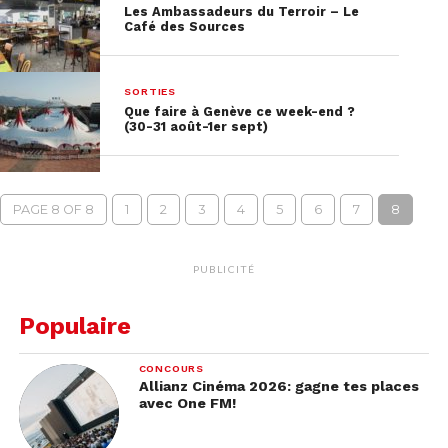
Les Ambassadeurs du Terroir – Le
Café des Sources
SORTIES
Que faire à Genève ce week-end ?
(30-31 août-1er sept)
PAGE 8 OF 8
1
2
3
4
5
6
7
8
PUBLICITÉ
Populaire
CONCOURS
Allianz Cinéma 2026: gagne tes places
avec One FM!