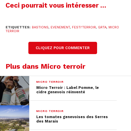
Ceci pourrait vous intéresser …
ETIQUETTES:
BASTIONS
,
EVENEMENT
,
FESTI'TERROIR
,
GRTA
,
MICRO
TERROIR
CLIQUEZ POUR COMMENTER
Plus dans Micro terroir
MICRO TERROIR
Micro Terroir : Label Pomme, le
cidre genevois réinventé
MICRO TERROIR
Les tomates genevoises des Serres
des Marais