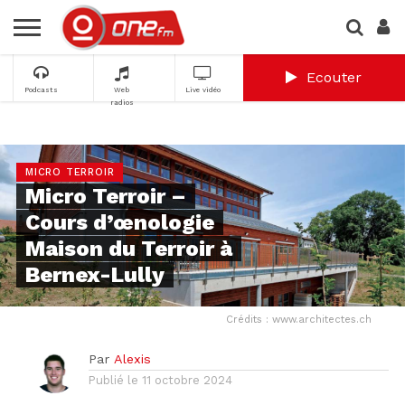
Ecouter
Podcasts
Web
Live vidéo
radios
MICRO TERROIR
Micro Terroir –
Cours d’œnologie
Maison du Terroir à
Bernex-Lully
Crédits : www.architectes.ch
Par
Alexis
Publié le
11 octobre 2024