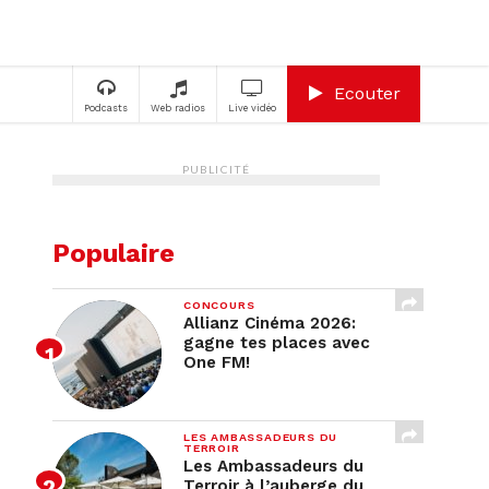
A
Ecouter
Podcasts
Web radios
Live vidéo
PUBLICITÉ
Populaire
CONCOURS
Allianz Cinéma 2026:
gagne tes places avec
One FM!
LES AMBASSADEURS DU
TERROIR
Les Ambassadeurs du
Terroir à l’auberge du