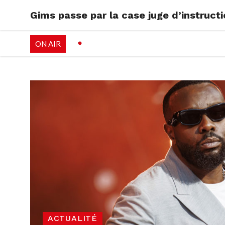
Gims passe par la case juge d’instruct
RADIO
EMISSI
ON AIR
PALÉO FESTIVAL 
ACTUALITÉ