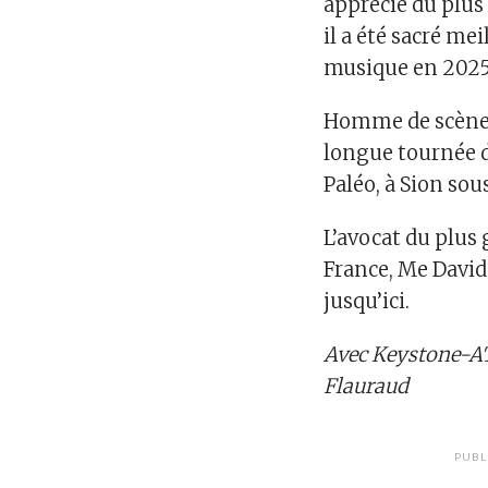
apprécié du plus
il a été sacré me
musique en 2025
Homme de scène u
longue tournée d
Paléo, à Sion sous
L’avocat du plus
France, Me David
jusqu’ici.
Avec Keystone-A
Flauraud
PUBL