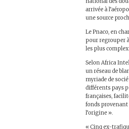
national des doua
arrivée à l’aérop
une source proch
Le Pnaco, en char
pour regrouper à 
les plus complex
Selon Africa Inte
un réseau de bla
myriade de socié
différents pays p
françaises, facili
fonds provenant d
l’origine ».
« Cinq ex-trafiq