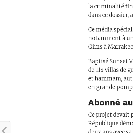
la criminalité fi
dans ce dossier, a
Ce média spécial
notamment à un 
Gims à Marrakech 
Baptisé Sunset Vi
de 118 villas de 
et hammam, auto
en grande pompe
Abonné au
Ce projet devait
République démoc
deux ans avec sa 