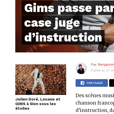
Gims passe par
case juge
d’instruction
Par
Benjami
Publié le
27 m
PARTAGER
Des scènes music
Julien Doré, Louane et
chanson francop
GIMS à Sion sous les
étoiles
d’instruction, d