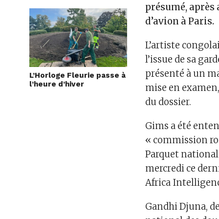
présumé, après a
d’avion à Paris.
L’artiste congola
l’issue de sa gar
présenté à un ma
L’Horloge Fleurie passe à
l’heure d’hiver
mise en examen, 
du dossier.
Gims a été enten
« commission roga
Parquet national 
mercredi ce dern
Africa Intelligen
Gandhi Djuna, de 