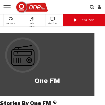
Ecouter
Podcasts
Web
Live vidéo
radios
One FM
Stories By One FM