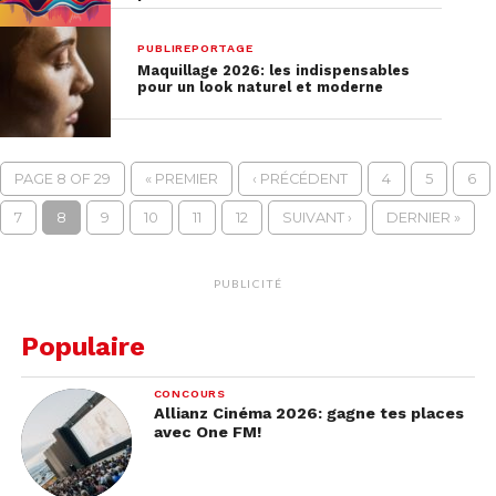
PUBLIREPORTAGE
Maquillage 2026: les indispensables
pour un look naturel et moderne
PAGE 8 OF 29
« PREMIER
‹ PRÉCÉDENT
4
5
6
7
8
9
10
11
12
SUIVANT ›
DERNIER »
PUBLICITÉ
Populaire
CONCOURS
Allianz Cinéma 2026: gagne tes places
avec One FM!