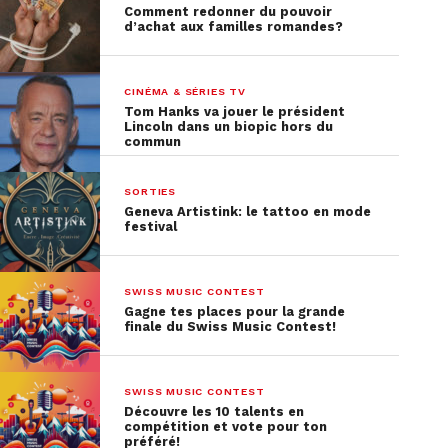
Comment redonner du pouvoir
d’achat aux familles romandes?
CINÉMA & SÉRIES TV
Tom Hanks va jouer le président
Lincoln dans un biopic hors du
commun
SORTIES
Geneva Artistink: le tattoo en mode
festival
SWISS MUSIC CONTEST
Gagne tes places pour la grande
finale du Swiss Music Contest!
SWISS MUSIC CONTEST
Découvre les 10 talents en
compétition et vote pour ton
préféré!