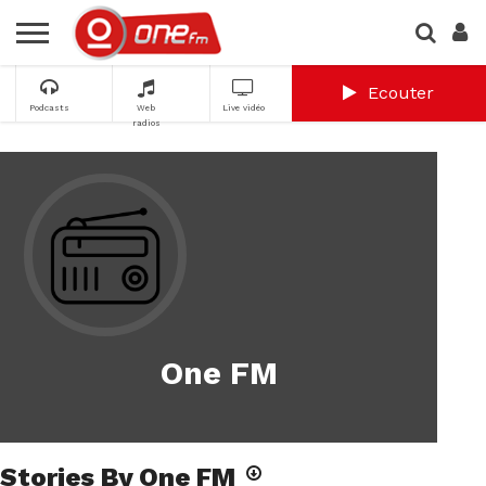
Ecouter
Podcasts
Web
Live vidéo
radios
One FM
Stories By One FM