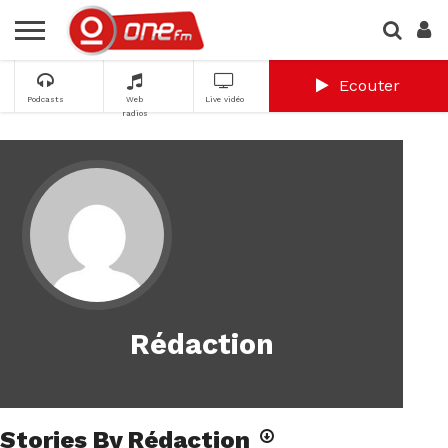
Ecouter
Podcasts
Web
Live vidéo
radios
Rédaction
Stories By Rédaction