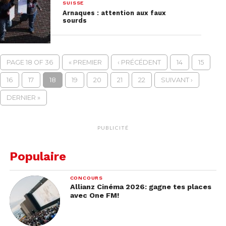
SUISSE
Arnaques : attention aux faux
sourds
PAGE 18 OF 36
« PREMIER
‹ PRÉCÉDENT
14
15
16
17
18
19
20
21
22
SUIVANT ›
DERNIER »
PUBLICITÉ
Populaire
CONCOURS
Allianz Cinéma 2026: gagne tes places
avec One FM!