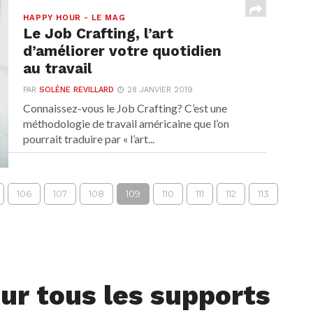
HAPPY HOUR - LE MAG
Le Job Crafting, l’art
d’améliorer votre quotidien
au travail
PAR
SOLÈNE REVILLARD
28 JANVIER 2019
Connaissez-vous le Job Crafting? C’est une
méthodologie de travail américaine que l’on
pourrait traduire par « l’art...
106
107
108
109
110
111
112
113
ur tous les supports