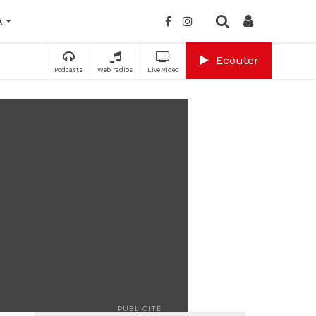
A
Ecouter
Podcasts
Web radios
Live vidéo
PUBLICITÉ