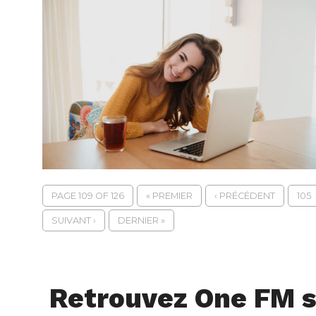
PAGE 109 OF 126
« PREMIER
‹ PRÉCÉDENT
105
SUIVANT ›
DERNIER »
Retrouvez One FM s