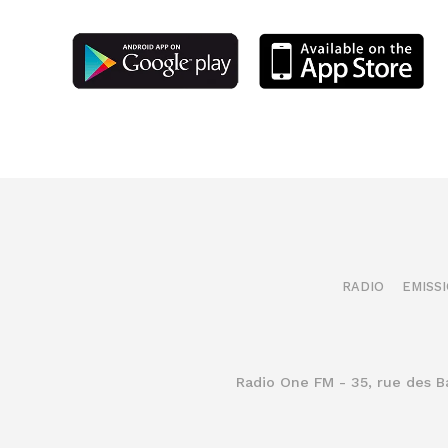
RADIO
EMISS
Radio One FM - 35, rue des 