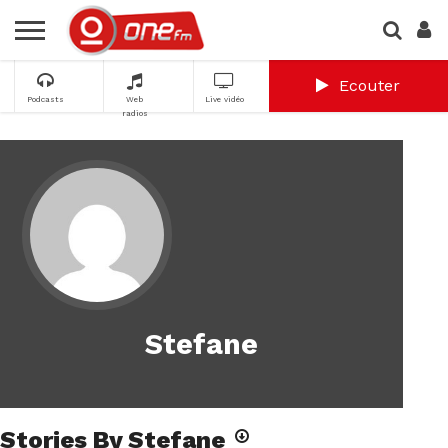
Ecouter
Podcasts
Web
Live vidéo
radios
Stefane
Stories By Stefane