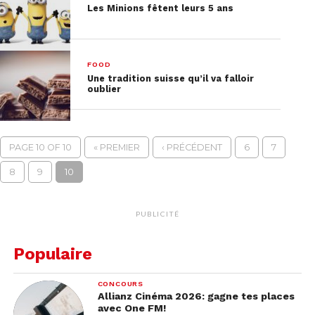
Les Minions fêtent leurs 5 ans
FOOD
Une tradition suisse qu’il va falloir
oublier
PAGE 10 OF 10
« PREMIER
‹ PRÉCÉDENT
6
7
8
9
10
PUBLICITÉ
Populaire
CONCOURS
Allianz Cinéma 2026: gagne tes places
avec One FM!