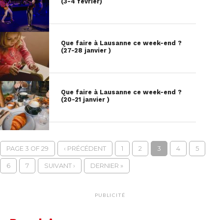
(3-4 février)
Que faire à Lausanne ce week-end ?
(27-28 janvier )
Que faire à Lausanne ce week-end ?
(20-21 janvier )
PAGE 3 OF 29
‹ PRÉCÉDENT
1
2
3
4
5
6
7
SUIVANT ›
DERNIER »
PUBLICITÉ