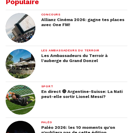
Populaire
CONCOURS
Allianz Cinéma 2026: gagne tes places
avec One FM!
LES AMBASSADEURS DU TERROIR
Les Ambassadeurs du Terroir à
l’auberge du Grand Donzel
SPORT
En direct 🔴 Argentine-Suisse: La Nati
peut-elle sortir Lionel Messi?
PALÉO
Paléo 2026: les 10 moments qu’on
n’oubliera pas de cette édition