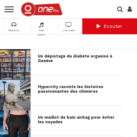
Ecouter
Podcasts
Web
Live vidéo
radios
Un dépistage du diabète organisé à
Genève
Hypercity raconte les histoires
passionnantes des chimères
Un maillot de bain airbag pour éviter
les noyades