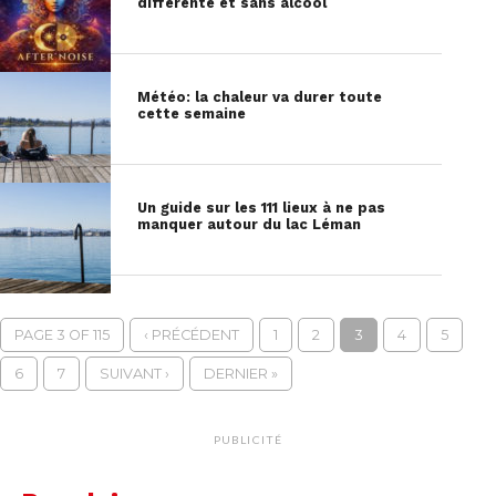
différente et sans alcool
Météo: la chaleur va durer toute
cette semaine
Un guide sur les 111 lieux à ne pas
manquer autour du lac Léman
PAGE 3 OF 115
‹ PRÉCÉDENT
1
2
3
4
5
6
7
SUIVANT ›
DERNIER »
PUBLICITÉ