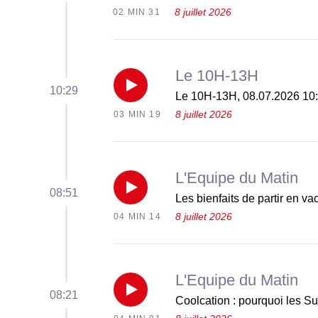
disparu
Genève
08.07.2026
8 juillet 2026
02 MIN 31
Le
du
du
12:34
10H-
dimanche
dimanche
Le 10H-13H
du
13H,
09
Réécouter
10:29
09
Le 10H-13H, 08.07.2026 10
dimanche
08.07.2026
8 juillet 2026
03 MIN 19
août
Le
août
09
11:30
2026
10H-
2026
août
L'Equipe du Matin
du
13H,
Réécouter
08:51
2026
Les bienfaits de partir en v
dimanche
08.07.2026
8 juillet 2026
04 MIN 14
Les
09
10:29
bienfaits
août
L'Equipe du Matin
du
de
Réécouter
08:21
2026
Coolcation : pourquoi les Su