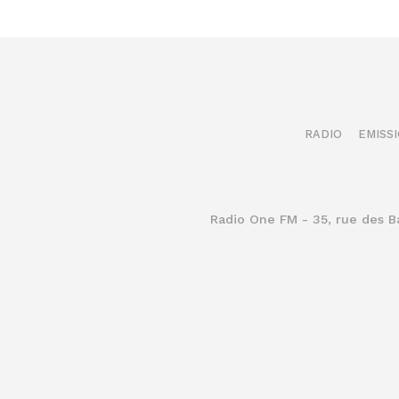
dimanche
dimanche
09
09
RADIO
EMISS
août
août
2026
2026
Radio One FM - 35, rue des 