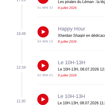
Réécouter
Les pirates du Léman : la lé
8 juillet 2026
01 MIN 33
Les
pirates
Happy Hour
du
Réécouter
16:48
Xherdan Shaqiri en dédicac
Léman
8 juillet 2026
04 MIN 10
Xherdan
:
Shaqiri
Le 10H-13H
la
en
Réécouter
12:34
Le 10H-13H, 08.07.2026 12
légende
dédicace
8 juillet 2026
02 MIN 01
Le
d’un
gratuite
10H-
trésor
Le 10H-13H
à
13H,
Réécouter
11:30
Le 10H-13H, 08.07.2026 11