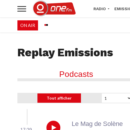
RADIO
EMISSI
ON AIR
PALÉO FESTIVAL 
Replay Emissions
Podcasts
Le Mag de Solène
17:29