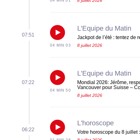
dimanche
partir
8 juillet 2026
04 MIN 01
Coolcation
09
en
:
août
L'Equipe du Matin
vacances
pourquoi
Réécouter
07:51
2026
Jackpot de l’été : tentez de 
en
les
8 juillet 2026
04 MIN 03
Jackpot
solo
Suisses
de
du
L'Equipe du Matin
partent
l’été
Réécouter
07:22
dimanche
Mondial 2026: Jérôme, respo
au
Vancouver pour Suisse – C
:
04 MIN 50
Mondial
8 juillet 2026
09
Nord
tentez
2026:
août
en
de
Jérôme,
L'horoscope
2026
été
Réécouter
06:22
remporter
Votre horoscope du 8 juillet :
responsable