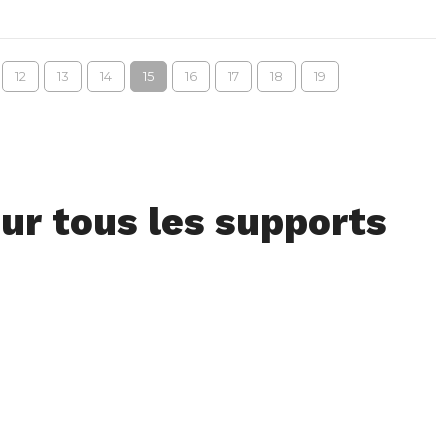
12
13
14
15
16
17
18
19
ur tous les supports