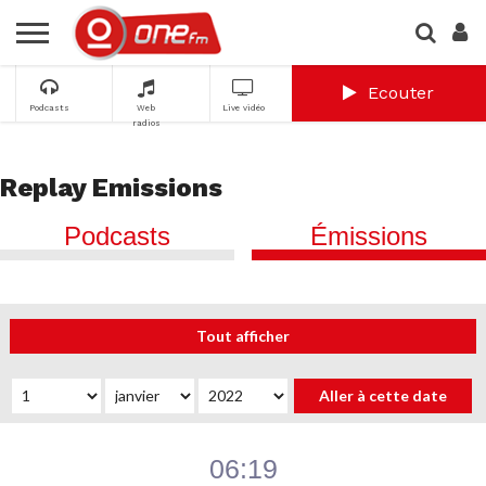
Ecouter
Podcasts
Web
Live vidéo
radios
Replay Emissions
Podcasts
Émissions
06:19