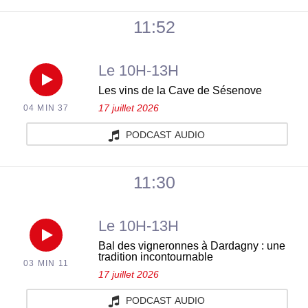
à
au
jeudi
11:52
la
micro
06
canicule
Le 10H-13H
de
août
Réécouter
en
Les vins de la Cave de Sésenove
One
2026
17 juillet 2026
04 MIN 37
Les
agriculture
FM
PODCAST AUDIO
vins
?
pour
de
du
11:30
parler
la
jeudi
de
Le 10H-13H
Cave
06
Réécouter
Bal des vigneronnes à Dardagny : une
l’auberge
tradition incontournable
03 MIN 11
de
août
Bal
17 juillet 2026
du
Sésenove
2026
PODCAST AUDIO