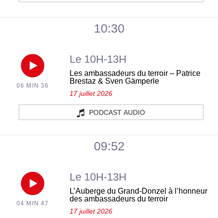
des
grand
du
vigneronnes
Donzel
10:30
jeudi
à
du
06
Le 10H-13H
Dardagny
jeudi
Réécouter
Les ambassadeurs du terroir – Patrice
août
:
Brestaz & Sven Gämperle
06 MIN 36
06
Les
17 juillet 2026
2026
une
août
ambassadeurs
PODCAST AUDIO
tradition
2026
du
09:52
incontournable
terroir
du
Le 10H-13H
–
Réécouter
jeudi
L’Auberge du Grand-Donzel à l’honneur
Patrice
des ambassadeurs du terroir
04 MIN 47
L’Auberge
06
17 juillet 2026