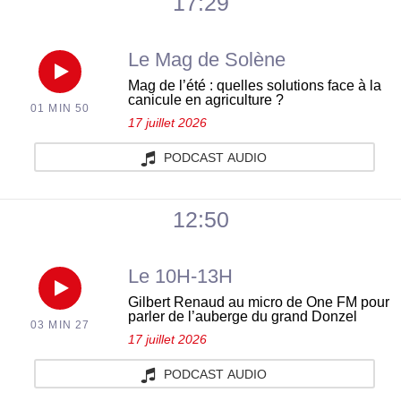
17:29
–
Le Mag de Solène
Kevin
Réécouter
Mag de l’été : quelles solutions face à la
gagne
canicule en agriculture ?
01 MIN 50
Mag
17 juillet 2026
ses
de
PODCAST AUDIO
billets
l’été
12:50
pour
:
le
Le 10H-13H
quelles
Réécouter
Paléo
Gilbert Renaud au micro de One FM pour
solutions
parler de l’auberge du grand Donzel
03 MIN 27
Gilbert
Festival
17 juillet 2026
face
Renaud
du
PODCAST AUDIO