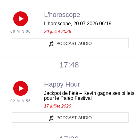
L'horoscope
Réécouter
L’horoscope, 20.07.2026 06:19
20 juillet 2026
00 MIN 00
L’horoscope,
PODCAST AUDIO
20.07.2026
06:19
17:48
du
Happy Hour
jeudi
Réécouter
Jackpot de l’été – Kevin gagne ses billets
pour le Paléo Festival
02 MIN 56
06
Jackpot
17 juillet 2026
août
de
PODCAST AUDIO
2026
l’été