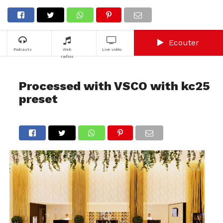
Ecouter
Podcasts
Web
Live vidéo
radios
Processed with VSCO with kc25
preset