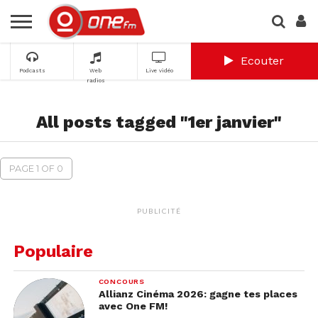
Ecouter
Podcasts
Web
Live vidéo
radios
All posts tagged "1er janvier"
PAGE 1 OF 0
PUBLICITÉ
Populaire
CONCOURS
Allianz Cinéma 2026: gagne tes places
avec One FM!