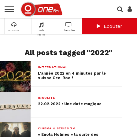
Ecouter
Podcasts
Web
Live vidéo
radios
All posts tagged "2022"
INTERNATIONAL
L’année 2022 en 4 minutes par le
suisse Cee-Roo !
INSOLITE
22.02.2022 : Une date magique
CINÉMA & SÉRIES TV
« Enola Holmes » la suite des