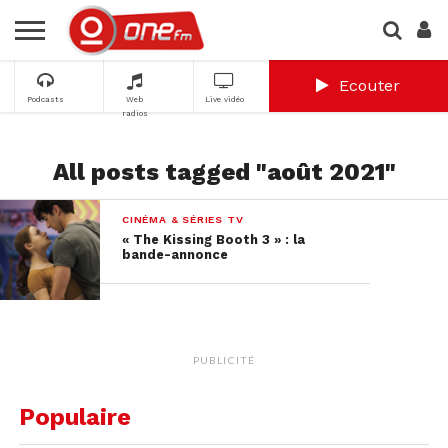
Ecouter
Podcasts
Web
Live vidéo
radios
All posts tagged "août 2021"
CINÉMA & SÉRIES TV
« The Kissing Booth 3 » : la
bande-annonce
PUBLICITÉ
Populaire