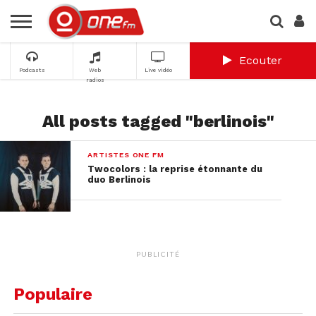
Ecouter
Podcasts
Web
Live vidéo
radios
All posts tagged "berlinois"
ARTISTES ONE FM
Twocolors : la reprise étonnante du
duo Berlinois
PUBLICITÉ
Populaire