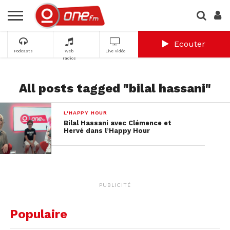
Ecouter
Podcasts
Web
Live vidéo
radios
All posts tagged "bilal hassani"
L'HAPPY HOUR
Bilal Hassani avec Clémence et
Hervé dans l’Happy Hour
PUBLICITÉ
Populaire