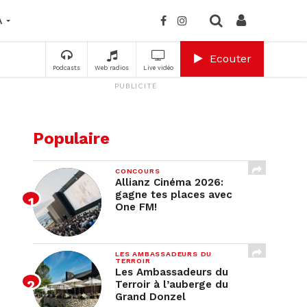
A
Ecouter
Podcasts
Web radios
Live vidéo
PUBLICITÉ
Populaire
CONCOURS
Allianz Cinéma 2026:
gagne tes places avec
One FM!
LES AMBASSADEURS DU
TERROIR
Les Ambassadeurs du
Terroir à l’auberge du
Grand Donzel