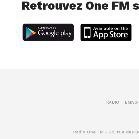
Retrouvez One FM s
RADIO
EMISS
Radio One FM - 35, rue des 