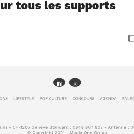
ur tous les supports
IONS
LIFESTYLE
POP CULTURE
CONCOURS
AGENDA
PALÉO
Bains - CH-1205 Genève Standard : 0848 807 807 - Antenne : 
© Copyright 2021 - Media One Group