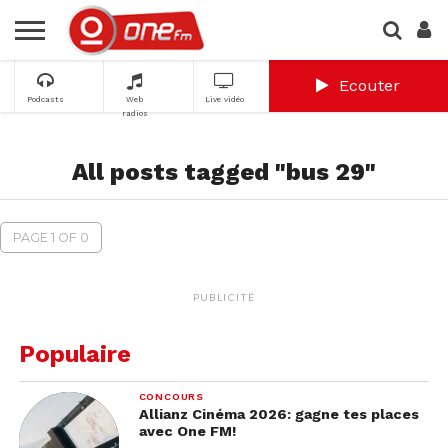
Ecouter
Podcasts
Web
Live vidéo
radios
All posts tagged "bus 29"
PAGE 1 OF 0
PUBLICITÉ
Populaire
CONCOURS
Allianz Cinéma 2026: gagne tes places
avec One FM!