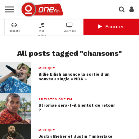
Ecouter
Podcasts
Web
Live vidéo
radios
All posts tagged "chansons"
MUSIQUE
Billie Eilish annonce la sortie d’un
nouveau single « NDA »
ARTISTES ONE FM
Stromae sera-t-il bientôt de retour
?
MUSIQUE
Justin Bieber et Justin Timberlake