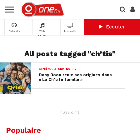
Ecouter
Podcasts
Web
Live vidéo
radios
All posts tagged "ch’tis"
CINÉMA & SÉRIES TV
Dany Boon renie ses origines dans
« La Ch’tite famille »
PUBLICITÉ
Populaire