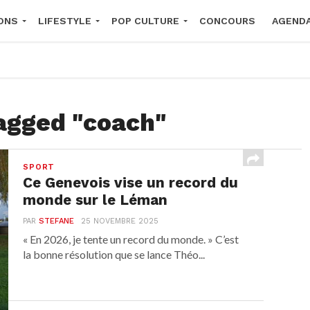
ONS
LIFESTYLE
POP CULTURE
CONCOURS
AGEND
2026
tagged "coach"
SPORT
Ce Genevois vise un record du
monde sur le Léman
PAR
STEFANE
25 NOVEMBRE 2025
« En 2026, je tente un record du monde. » C’est
la bonne résolution que se lance Théo...