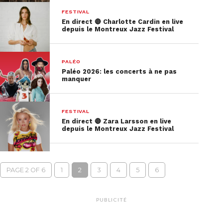
FESTIVAL
En direct 🔴 Charlotte Cardin en live
depuis le Montreux Jazz Festival
PALÉO
Paléo 2026: les concerts à ne pas
manquer
FESTIVAL
En direct 🔴 Zara Larsson en live
depuis le Montreux Jazz Festival
PAGE 2 OF 6
1
2
3
4
5
6
PUBLICITÉ