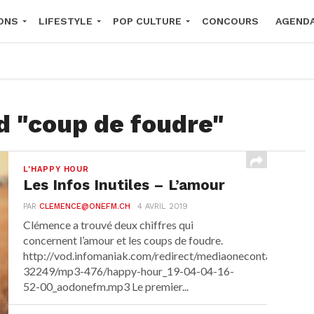
ONS
LIFESTYLE
POP CULTURE
CONCOURS
AGEND
2026
d "coup de foudre"
L'HAPPY HOUR
Les Infos Inutiles – L’amour
PAR
CLEMENCE@ONEFM.CH
4 AVRIL 2019
Clémence a trouvé deux chiffres qui
concernent l’amour et les coups de foudre.
http://vod.infomaniak.com/redirect/mediaonecontactsa_vod
32249/mp3-476/happy-hour_19-04-04-16-
52-00_aodonefm.mp3 Le premier...