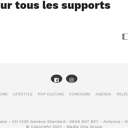
ur tous les supports
IONS
LIFESTYLE
POP CULTURE
CONCOURS
AGENDA
PALÉO
Bains - CH-1205 Genève Standard : 0848 807 807 - Antenne : 
© Copyright 2021 - Media One Group