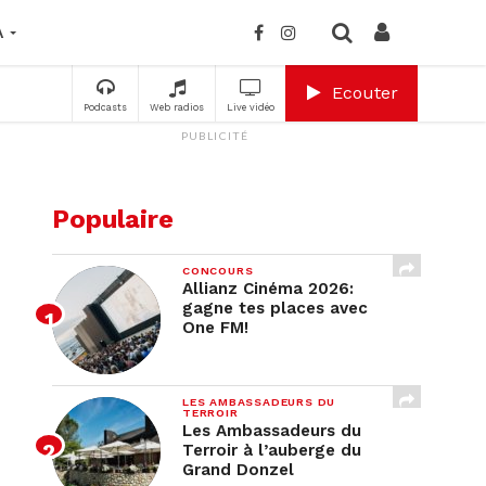
A
Ecouter
Podcasts
Web radios
Live vidéo
PUBLICITÉ
Populaire
CONCOURS
Allianz Cinéma 2026:
gagne tes places avec
One FM!
/folder-
LES AMBASSADEURS DU
TERROIR
Les Ambassadeurs du
Terroir à l’auberge du
Grand Donzel