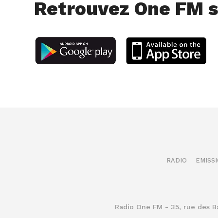
Retrouvez One FM s
RADIO
EMISS
Radio One FM - 35, rue des 