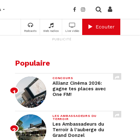
A
Ecouter
Podcasts
Web radios
Live vidéo
PUBLICITÉ
Populaire
CONCOURS
Allianz Cinéma 2026:
gagne tes places avec
One FM!
LES AMBASSADEURS DU
TERROIR
Les Ambassadeurs du
Terroir à l’auberge du
Grand Donzel