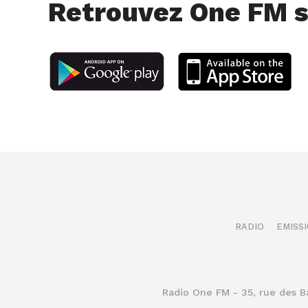
Retrouvez One FM s
RADIO
EMISS
Radio One FM - 35, rue des 