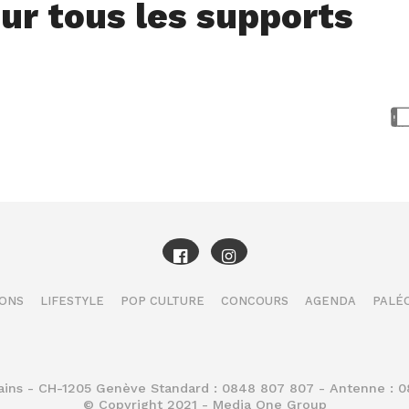
ur tous les supports
IONS
LIFESTYLE
POP CULTURE
CONCOURS
AGENDA
PALÉO
Bains - CH-1205 Genève Standard : 0848 807 807 - Antenne : 
© Copyright 2021 - Media One Group