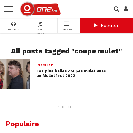
Ecouter
Podcasts
Web
Live vidéo
radios
All posts tagged "coupe mulet"
INSOLITE
Les plus belles coupes mulet vues
au Mulletfest 2022 !
PUBLICITÉ
Populaire