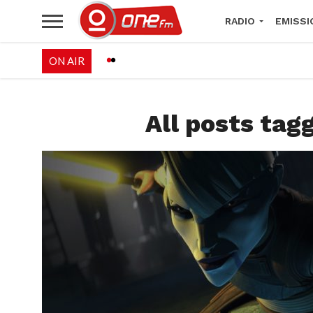
RADIO
EMISSI
ON AIR
PALÉO FESTIVAL 
All posts tag