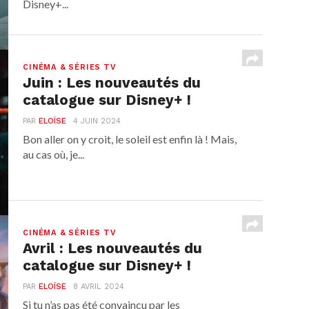
Disney+...
CINÉMA & SÉRIES TV
Juin : Les nouveautés du
catalogue sur Disney+ !
PAR
ELOÏSE
4 JUIN 2024
Bon aller on y croit, le soleil est enfin là ! Mais,
au cas où, je...
CINÉMA & SÉRIES TV
Avril : Les nouveautés du
catalogue sur Disney+ !
PAR
ELOÏSE
8 AVRIL 2024
Si tu n’as pas été convaincu par les