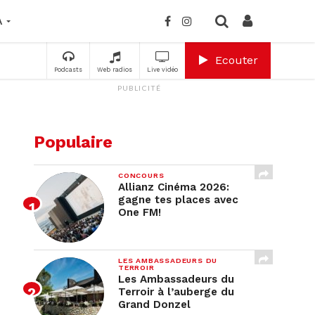
A
Ecouter
Podcasts
Web radios
Live vidéo
PUBLICITÉ
Populaire
CONCOURS
Allianz Cinéma 2026:
gagne tes places avec
One FM!
LES AMBASSADEURS DU
TERROIR
Les Ambassadeurs du
Terroir à l’auberge du
Grand Donzel