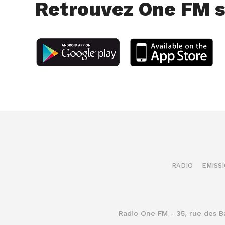
Retrouvez One FM s
RADIO
EMISS
Radio One FM - 35, rue des 