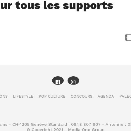
ur tous les supports
IONS
LIFESTYLE
POP CULTURE
CONCOURS
AGENDA
PALÉO
Bains - CH-1205 Genève Standard : 0848 807 807 - Antenne : 
© Copyright 2021 - Media One Group