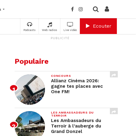
A
Ecouter
Podcasts
Web radios
Live vidéo
PUBLICITÉ
Populaire
CONCOURS
Allianz Cinéma 2026:
gagne tes places avec
One FM!
LES AMBASSADEURS DU
TERROIR
Les Ambassadeurs du
Terroir à l’auberge du
Grand Donzel