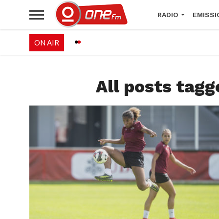
RADIO
EMISSI
ON AIR
PALÉO FESTIVAL 
All posts tagg