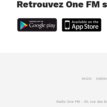
Retrouvez One FM s
RADIO
EMISS
Radio One FM - 35, rue des 