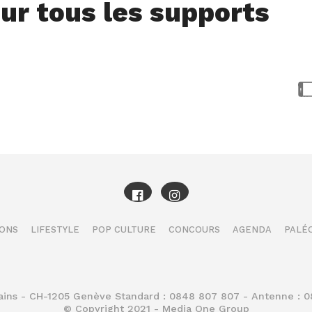
ur tous les supports
IONS
LIFESTYLE
POP CULTURE
CONCOURS
AGENDA
PALÉO
Bains - CH-1205 Genève Standard : 0848 807 807 - Antenne : 
© Copyright 2021 - Media One Group