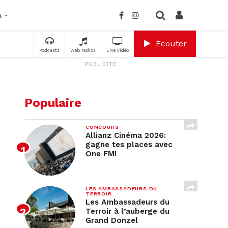
A
Ecouter
Podcasts
Web radios
Live vidéo
PUBLICITÉ
Populaire
CONCOURS
Allianz Cinéma 2026:
gagne tes places avec
One FM!
LES AMBASSADEURS DU
TERROIR
Les Ambassadeurs du
Terroir à l’auberge du
Grand Donzel