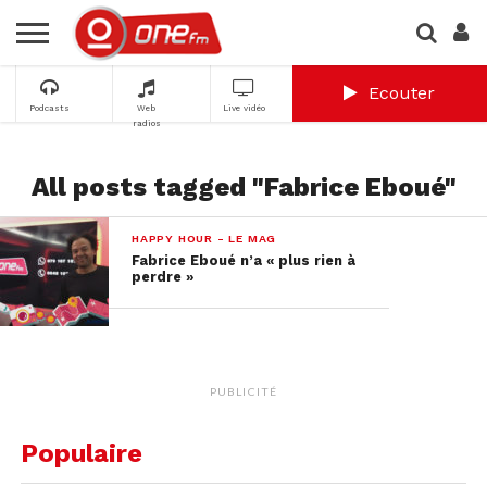
Ecouter
Podcasts
Web
Live vidéo
radios
All posts tagged "Fabrice Eboué"
HAPPY HOUR - LE MAG
Fabrice Eboué n’a « plus rien à
perdre »
PUBLICITÉ
Populaire