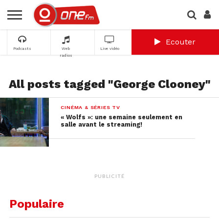
Ecouter
Podcasts
Web
Live vidéo
radios
All posts tagged "George Clooney"
CINÉMA & SÉRIES TV
« Wolfs »: une semaine seulement en
salle avant le streaming!
PUBLICITÉ
Populaire