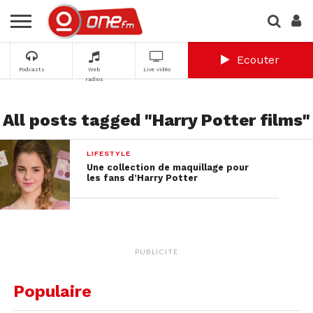
Ecouter
Podcasts
Web
Live vidéo
radios
All posts tagged "Harry Potter films"
LIFESTYLE
Une collection de maquillage pour
les fans d’Harry Potter
PUBLICITÉ
Populaire