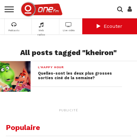
Ecouter
Podcasts
Web
Live vidéo
radios
All posts tagged "kheiron"
L'HAPPY HOUR
Quelles-sont les deux plus grosses
sorties ciné de la semaine?
PUBLICITÉ
Populaire