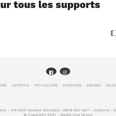
ur tous les supports
IONS
LIFESTYLE
POP CULTURE
CONCOURS
AGENDA
PALÉO
Bains - CH-1205 Genève Standard : 0848 807 807 - Antenne : 
© Copyright 2021 - Media One Group