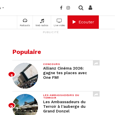
A
Ecouter
Podcasts
Web radios
Live vidéo
PUBLICITÉ
Populaire
CONCOURS
Allianz Cinéma 2026:
gagne tes places avec
One FM!
LES AMBASSADEURS DU
TERROIR
Les Ambassadeurs du
Terroir à l’auberge du
Grand Donzel