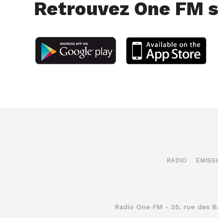
Retrouvez One FM s
RADIO
EMISS
Radio One FM - 35, rue des 