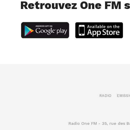
Retrouvez One FM s
RADIO
EMISS
Radio One FM - 35, rue des 