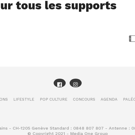
ur tous les supports
IONS
LIFESTYLE
POP CULTURE
CONCOURS
AGENDA
PALÉO
Bains - CH-1205 Genève Standard : 0848 807 807 - Antenne : 
© Copyright 2021 - Media One Group