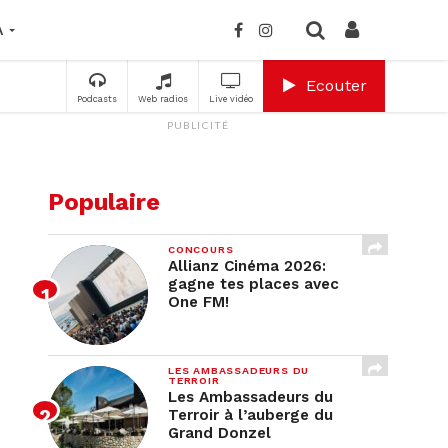
A
Ecouter
Podcasts
Web radios
Live vidéo
PUBLICITÉ
Populaire
CONCOURS
Allianz Cinéma 2026:
gagne tes places avec
One FM!
LES AMBASSADEURS DU
TERROIR
Les Ambassadeurs du
Terroir à l’auberge du
Grand Donzel