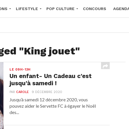
ONS
LIFESTYLE
POP CULTURE
CONCOURS
AGEND
2026
ged "King jouet"
LE 09H-13H
Un enfant- Un Cadeau c’est
jusqu’à samedi !
PAR
CAROLE
9 DÉCEMBRE 2020
Jusqu’à samedi 12 décembre 2020, vous
pouvez aider le Servette FC à égayer le Noël
des...