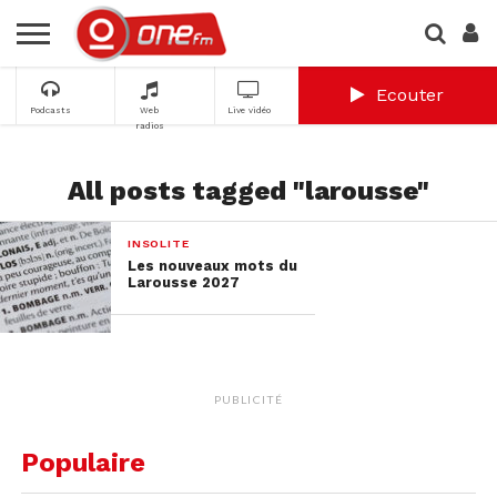
Ecouter
Podcasts
Web
Live vidéo
radios
All posts tagged "larousse"
INSOLITE
Les nouveaux mots du
Larousse 2027
PUBLICITÉ
Populaire