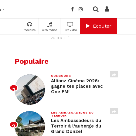
A
Ecouter
Podcasts
Web radios
Live vidéo
PUBLICITÉ
Populaire
CONCOURS
Allianz Cinéma 2026:
gagne tes places avec
One FM!
LES AMBASSADEURS DU
TERROIR
Les Ambassadeurs du
Terroir à l’auberge du
Grand Donzel