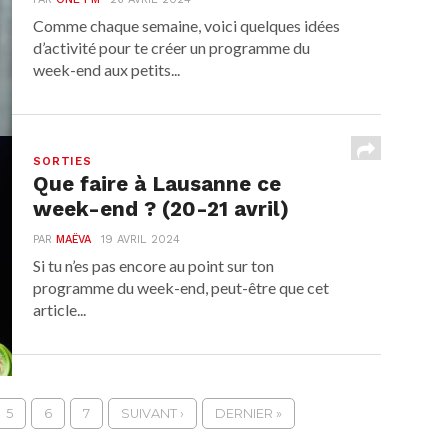
Comme chaque semaine, voici quelques idées
d’activité pour te créer un programme du
week-end aux petits...
SORTIES
Que faire à Lausanne ce
week-end ? (20-21 avril)
PAR
MAËVA
19 AVRIL 2024
Si tu n’es pas encore au point sur ton
programme du week-end, peut-être que cet
article...
5
6
7
SUIVANT ›
DERNIER »