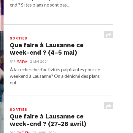
end ? Si tes plans ne sont pas...
SORTIES
Que faire à Lausanne ce
week-end ? (4-5 mai)
PAR
MAËVA
2 MAI 2024
À la recherche d’activités palpitantes pour ce
weekend à Lausanne? On a déniché des plans
qui...
SORTIES
Que faire à Lausanne ce
week-end ? (27-28 avril)
PAR
ONE FM
26 AVRIL 2024