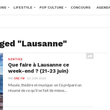
ONS
LIFESTYLE
POP CULTURE
CONCOURS
AGEND
2026
gged "Lausanne"
SORTIES
Que faire à Lausanne ce
week-end ? (21-23 juin)
PAR
ONE FM
20 JUIN 2024
Musée, théâtre et musique: on t’a préparé un
résumé de ce qu’il se fait de mieux...