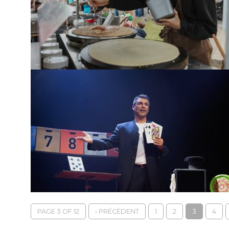
PAGE 3 OF 12
‹ PRÉCÉDENT
1
2
3
4