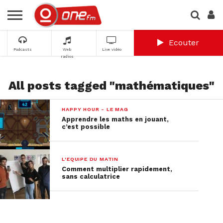
Ecouter
Podcasts
Web
Live vidéo
radios
All posts tagged "mathématiques"
HAPPY HOUR - LE MAG
Apprendre les maths en jouant,
c’est possible
L'EQUIPE DU MATIN
Comment multiplier rapidement,
sans calculatrice