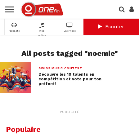
Ecouter
Podcasts
Web
Live vidéo
radios
All posts tagged "noemie"
SWISS MUSIC CONTEST
Découvre les 10 talents en
compétition et vote pour ton
préféré!
PUBLICITÉ
Populaire