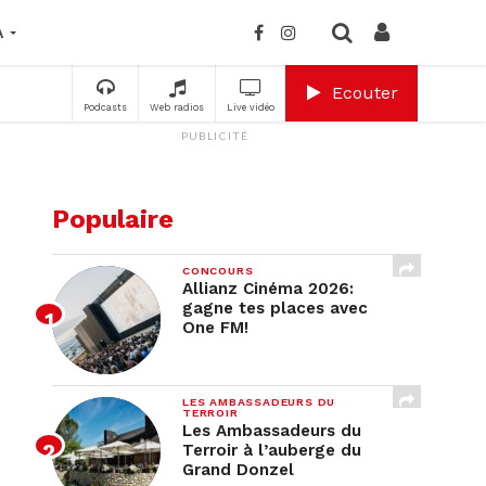
A
Ecouter
Podcasts
Web radios
Live vidéo
PUBLICITÉ
Populaire
CONCOURS
Allianz Cinéma 2026:
gagne tes places avec
One FM!
LES AMBASSADEURS DU
TERROIR
Les Ambassadeurs du
Terroir à l’auberge du
Grand Donzel