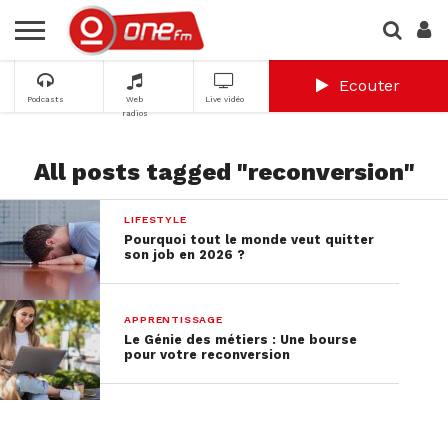
Ecouter
Podcasts
Web
Live vidéo
radios
All posts tagged "reconversion"
LIFESTYLE
Pourquoi tout le monde veut quitter
son job en 2026 ?
APPRENTISSAGE
Le Génie des métiers : Une bourse
pour votre reconversion